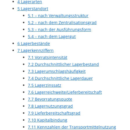
4
Lagerarten
5
Lagerstandort
5.1
– nach Verwaltungsstruktur
5.2
– nach dem Zentralisationsgrad
5.3
– nach der Ausführungsform
5.4
– nach dem Lagergut
6
Lagerbestände
7
Lagerkennziffern
7.1
Vorratsintensität
7.2
Durchschnittlicher Lagerbestand
7.3
Lagerumschlagshäufigkeit
7.4
Durchschnittliche Lagerdauer
7.5
Lagerzinssatz
7.6
Lagerreichweite/Lieferbereitschaft
7.7
Bevorratungsquote
7.8
Lagernutzungsgrad
7.9
Lieferbereitschaftsgrad
7.10
Kapitalbindung
7.11
Kennzahlen der Transportmittelnutzung