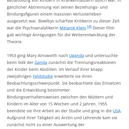
Behandlung von Kindern in Krankenhäusern üblich war, in
gänzlicher Abtrennung von seinen Beziehungs- und
Bindungsfiguren einem massiven Verlusterleben
ausgesetzt war. Bowlbys schärfste Kritikerin zu dieser Zeit
[4]
war die Psychoanalytikerin
Melanie Klein
.
Dieser Film
gab wichtige Anregungen für die Weiterentwicklung der
Theorie.
1953 ging Mary Ainsworth nach
Uganda
und untersuchte
beim Volk der
Ganda
zunächst die Trennungsreaktionen
der Kinder beim Abstillen. Im Verlauf ihrer knapp
zweijährigen
Feldstudie
erweiterte sie ihren
Beobachtungsschwerpunkt. Sie beobachtete das Einsetzen
und die Entwicklung bestimmter
Bindungsverhaltensweisen zwischen den Müttern und
Kindern im Alter von 15 Wochen und 2 Jahren. 1955
beendete sie ihre Arbeit an der Studie und ging in die
USA
.
Aufgrund ihrer Tätigkeit als Ärztin und Lehrende kam sie
zunächst nicht zu einer Auswertung der