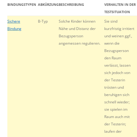
BINDUNGSTYPEN
ABKÜRZUNG
BESCHREIBUNG
VERHALTEN IN DER
TESTSITUATION
Sichere
B-Typ
Solche Kinder können
Sie sind
Bindung
Nähe und Distanz der
kurzfristig irritiert
Bezugsperson
und weinen ggf.,
angemessen regulieren.
wenn die
Bezugsperson
den Raum
verlässt, lassen
sich jedoch von
der Testerin
trösten und
beruhigen sich
schnell wieder;
sie spielen im
Raum auch mit
der Testerin;
laufen der