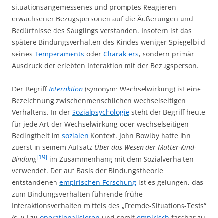
situationsangemessenes und promptes Reagieren
erwachsener Bezugspersonen auf die Äußerungen und
Bedürfnisse des Säuglings verstanden. Insofern ist das
spätere Bindungsverhalten des Kindes weniger Spiegelbild
seines
Temperaments
oder
Charakters
, sondern primär
Ausdruck der erlebten Interaktion mit der Bezugsperson.
Der Begriff
Interaktion
(synonym: Wechselwirkung) ist eine
Bezeichnung zwischenmenschlichen wechselseitigen
Verhaltens. In der
Sozialpsychologie
steht der Begriff heute
für jede Art der Wechselwirkung oder wechselseitigen
Bedingtheit im
sozialen
Kontext. John Bowlby hatte ihn
zuerst in seinem Aufsatz
Über das Wesen der Mutter-Kind-
[19]
Bindung
im Zusammenhang mit dem Sozialverhalten
verwendet. Der auf Basis der Bindungstheorie
entstandenen
empirischen Forschung
ist es gelungen, das
zum Bindungsverhalten führende frühe
Interaktionsverhalten mittels des „Fremde-Situations-Tests“
(s. u.)
zu
operationalisieren
und somit
empirisch
fassbar zu