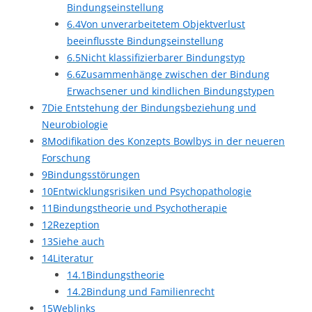
Bindungseinstellung
6.4
Von unverarbeitetem Objektverlust
beeinflusste Bindungseinstellung
6.5
Nicht klassifizierbarer Bindungstyp
6.6
Zusammenhänge zwischen der Bindung
Erwachsener und kindlichen Bindungstypen
7
Die Entstehung der Bindungsbeziehung und
Neurobiologie
8
Modifikation des Konzepts Bowlbys in der neueren
Forschung
9
Bindungsstörungen
10
Entwicklungsrisiken und Psychopathologie
11
Bindungstheorie und Psychotherapie
12
Rezeption
13
Siehe auch
14
Literatur
14.1
Bindungstheorie
14.2
Bindung und Familienrecht
15
Weblinks