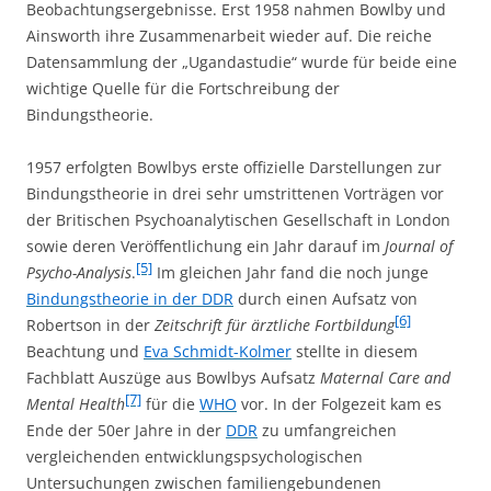
Beobachtungsergebnisse. Erst 1958 nahmen Bowlby und
Ainsworth ihre Zusammenarbeit wieder auf. Die reiche
Datensammlung der „Ugandastudie“ wurde für beide eine
wichtige Quelle für die Fortschreibung der
Bindungstheorie.
1957 erfolgten Bowlbys erste offizielle Darstellungen zur
Bindungstheorie in drei sehr umstrittenen Vorträgen vor
der Britischen Psychoanalytischen Gesellschaft in London
sowie deren Veröffentlichung ein Jahr darauf im
Journal of
[5]
Psycho-Analysis
.
Im gleichen Jahr fand die noch junge
Bindungstheorie in der DDR
durch einen Aufsatz von
[6]
Robertson in der
Zeitschrift für ärztliche Fortbildung
Beachtung und
Eva Schmidt-Kolmer
stellte in diesem
Fachblatt Auszüge aus Bowlbys Aufsatz
Maternal Care and
[7]
Mental Health
für die
WHO
vor. In der Folgezeit kam es
Ende der 50er Jahre in der
DDR
zu umfangreichen
vergleichenden entwicklungspsychologischen
Untersuchungen zwischen familiengebundenen