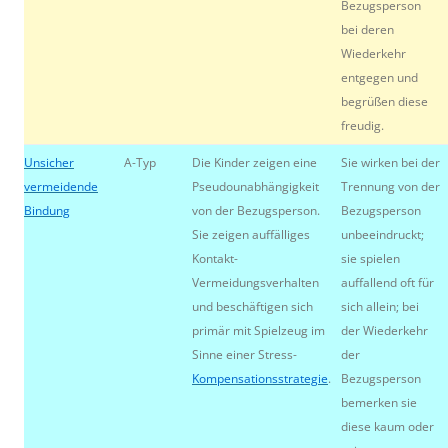
Bezugsperson
bei deren
Wiederkehr
entgegen und
begrüßen diese
freudig.
Unsicher
A-Typ
Die Kinder zeigen eine
Sie wirken bei der
vermeidende
Pseudounabhängigkeit
Trennung von der
Bindung
von der Bezugsperson.
Bezugsperson
Sie zeigen auffälliges
unbeeindruckt;
Kontakt-
sie spielen
Vermeidungsverhalten
auffallend oft für
und beschäftigen sich
sich allein; bei
primär mit Spielzeug im
der Wiederkehr
Sinne einer Stress-
der
Kompensationsstrategie
.
Bezugsperson
bemerken sie
diese kaum oder