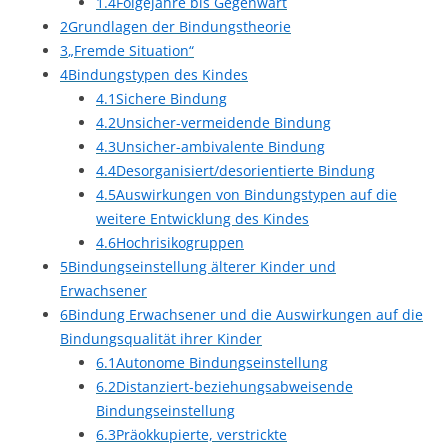
1.4
Folgejahre bis Gegenwart
2
Grundlagen der Bindungstheorie
3
„Fremde Situation“
4
Bindungstypen des Kindes
4.1
Sichere Bindung
4.2
Unsicher-vermeidende Bindung
4.3
Unsicher-ambivalente Bindung
4.4
Desorganisiert/desorientierte Bindung
4.5
Auswirkungen von Bindungstypen auf die
weitere Entwicklung des Kindes
4.6
Hochrisikogruppen
5
Bindungseinstellung älterer Kinder und
Erwachsener
6
Bindung Erwachsener und die Auswirkungen auf die
Bindungsqualität ihrer Kinder
6.1
Autonome Bindungseinstellung
6.2
Distanziert-beziehungsabweisende
Bindungseinstellung
6.3
Präokkupierte, verstrickte