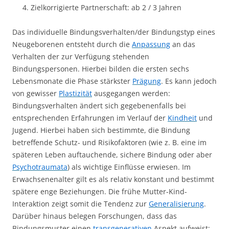
Zielkorrigierte Partnerschaft: ab 2 / 3 Jahren
Das individuelle Bindungsverhalten/der Bindungstyp eines
Neugeborenen entsteht durch die
Anpassung
an das
Verhalten der zur Verfügung stehenden
Bindungspersonen. Hierbei bilden die ersten sechs
Lebensmonate die Phase stärkster
Prägung
. Es kann jedoch
von gewisser
Plastizität
ausgegangen werden:
Bindungsverhalten ändert sich gegebenenfalls bei
entsprechenden Erfahrungen im Verlauf der
Kindheit
und
Jugend. Hierbei haben sich bestimmte, die Bindung
betreffende Schutz- und Risikofaktoren (wie z. B. eine im
späteren Leben auftauchende, sichere Bindung oder aber
Psychotraumata
) als wichtige Einflüsse erwiesen. Im
Erwachsenenalter gilt es als relativ konstant und bestimmt
spätere enge Beziehungen. Die frühe Mutter-Kind-
Interaktion zeigt somit die Tendenz zur
Generalisierung
.
Darüber hinaus belegen Forschungen, dass das
Bindungsmuster einen
transgenerativen
Aspekt aufweist: