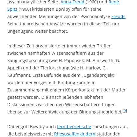
psychoanalytischer Seite.
Anna Freud
(1960) und
René
Spitz
(1960) kritisierten Bowlby offen für seine
abweichenden Meinungen von der Psychoanalyse
Freuds
.
Seine theoretischen Ansätze wurden in dieser Zeit nur
ungenügend weiter beachtet.
In dieser Zeit organisierte er immer wieder Treffen
zwischen namhaften Wissenschaftlern aus der
Säuglingsforschung (wie H. Papoušek, M. Ainsworth, G.
Appell) und der Tierforschung (wie H. Harlow, C.
Kaufmann). Erste Befunde aus dem „Ugandaprojekt“
wurden hier vorgestellt. Bindung konnte in
Zusammenhang mit engem Körperkontakt mit der Mutter
gesetzt werden. Die anschließenden lebhaften
Diskussionen zwischen den Wissenschaftlern trugen
[9]
ebenso zur Weiterentwicklung der Bindungstheorie bei.
Dabei griff Bowlby auch
lerntheoretische
Forschungen auf,
die beispielsweise mit
Rhesusaffenkindern
stattfanden.