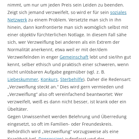
nimmt, um nur um jeden Preis sein Leiden zu beenden.
Zeigt sich jemand verzweifelt, so wird er für sein
soziales
Netzwerk
zu einem Problem. Versetzte man sich in ihn
hinein, dann konfrontierte man sich womöglich selbst mit
einer objektiv fürchterlichen Notlage. In diesem Fall sähe
sich, wer Verzweiflung bei anderen als ein Extrem der
Normalität anerkennt, etwa weil er mit der/dem
Verzweifelnden in enger
Gemeinschaft
lebt und sie/ihn gut
kennt, selber ethisch und praktisch einer schweren, wenn
nicht unlösbaren Aufgabe gegenüber (vgl. z. B.
Liebeskummer
,
Konkurs
,
Sterbehilfe
). Daher die Redensart:
„Verzweiflung steckt an.“ Dies wird gern vermieden und
„Verzweiflung“ also oft vereinfachend beantwortet: Wer
verzweifelt, weiß es dann nicht besser, ist krank oder ein
Übeltäter.
Gegen Unwissenheit werden Belehrung und Überredung
eingesetzt, so oft im Familien- oder Freundeskreis.
Behördlich wird „Verzweiflung“ vorzugsweise als eine
Krankheit (vgl.
Depression
) aufgefasst und der