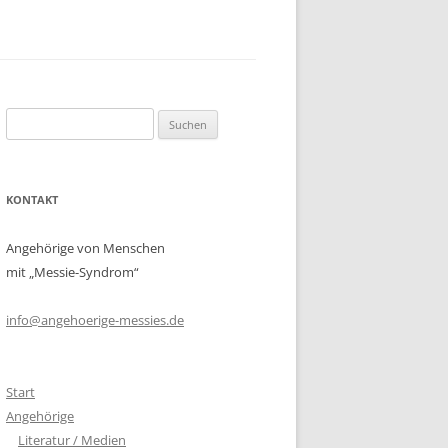
BETROFFENE MEDIEN
R
FACHLEUTE/PROFIS MEDIEN
CHENRECHTE
V
Suchen
nach:
KONTAKT
Angehörige von Menschen
mit „Messie-Syndrom“
info@angehoerige-messies.de
Start
Angehörige
Literatur / Medien