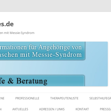
s.de
hen mit Messie-Syndrom
Zum
Inhalt
ENE
PROFESSIONELLE
THERAPEUTENLISTE
SELBSTHILFEG
springen
UR / MEDIEN
LITERATUR / MEDIEN
KLINIKEN
N
AKTUELLES
ADRESSEN / LINKS
KONTAKT
PRESSE