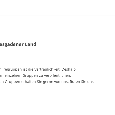
TERMINE
FÖRDERUNG
HUMO
MITARBEIT
MENS
NEWSLETTER
ARCHI
tesgadener Land
ilfegruppen ist die Vertraulichkeit! Deshalb
en einzelnen Gruppen zu veröffentlichen.
en Gruppen erhalten Sie gerne von uns. Rufen Sie uns