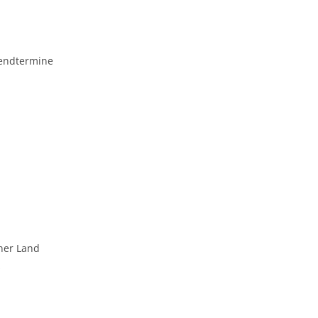
endtermine
ener Land
z