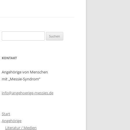
BETROFFENE MEDIEN
R
FACHLEUTE/PROFIS MEDIEN
CHENRECHTE
V
Suchen
nach:
KONTAKT
Angehörige von Menschen
mit „Messie-Syndrom“
info@angehoerige-messies.de
Start
Angehörige
Literatur / Medien