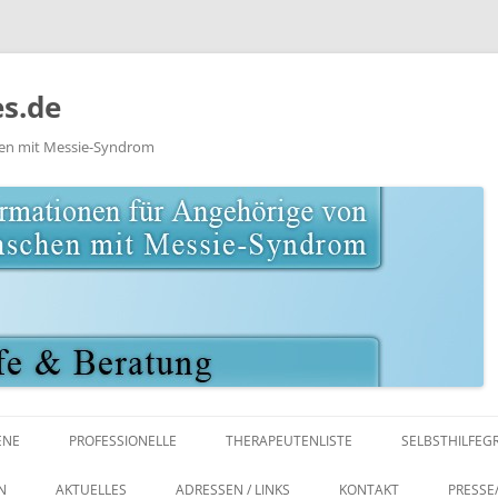
s.de
hen mit Messie-Syndrom
Zum
Inhalt
ENE
PROFESSIONELLE
THERAPEUTENLISTE
SELBSTHILFEG
springen
UR / MEDIEN
LITERATUR / MEDIEN
KLINIKEN
N
AKTUELLES
ADRESSEN / LINKS
KONTAKT
PRESSE